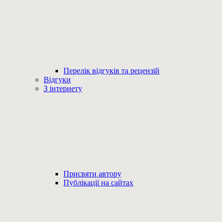
Перелік відгуків та рецензій
Відгуки
З інтернету
Присвяти автору
Публікації на сайтах