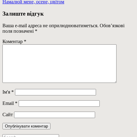
Навігація
Previous
Намалюй мене, осене, цвітом
Post:
записів
Залиште відгук
Ваша e-mail адреса не оприлюднюватиметься.
Обов’язкові
поля позначені
*
Коментар
*
Ім'я
*
Email
*
Сайт
Пошук: