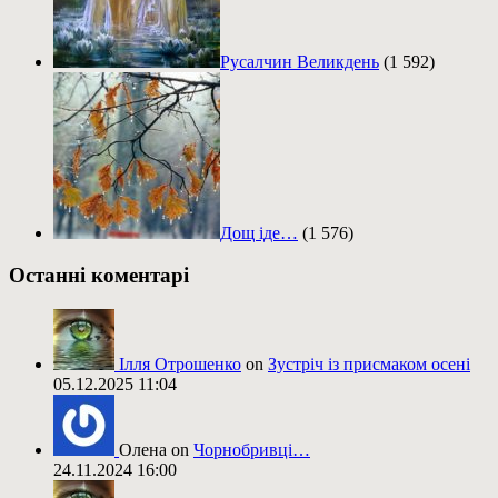
Русалчин Великдень
(1 592)
Дощ іде…
(1 576)
Останні коментарі
Ілля Отрошенко
on
Зустріч із присмаком осені
05.12.2025 11:04
Олена on
Чорнобривці…
24.11.2024 16:00