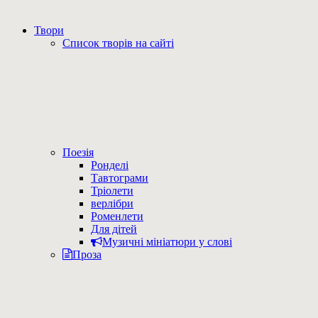
Твори
Список творів на сайті
Поезія
Ронделі
Тавтограми
Тріолети
верлібри
Роменлети
Для дітей
Музичні мініатюри у слові
Проза