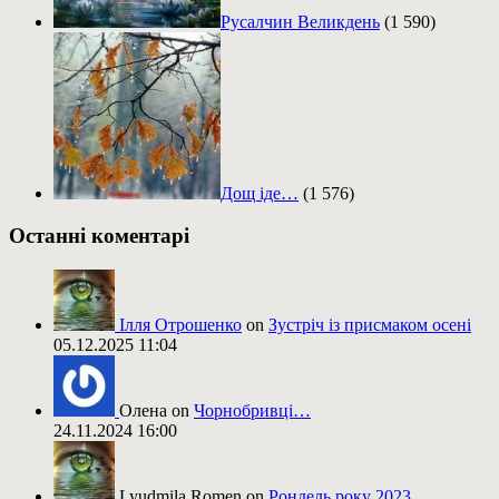
Русалчин Великдень
(1 590)
Дощ іде…
(1 576)
Останні коментарі
Ілля Отрошенко
on
Зустріч із присмаком осені
05.12.2025 11:04
Олена on
Чорнобривці…
24.11.2024 16:00
Lyudmila Romen on
Рондель року 2023