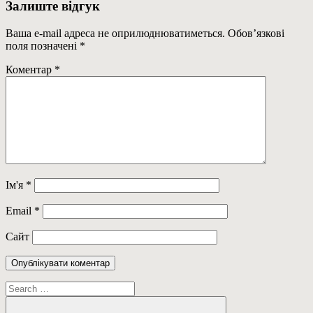
записів
Залиште відгук
Ваша e-mail адреса не оприлюднюватиметься.
Обов’язкові
поля позначені
*
Коментар
*
Ім'я
*
Email
*
Сайт
Пошук: