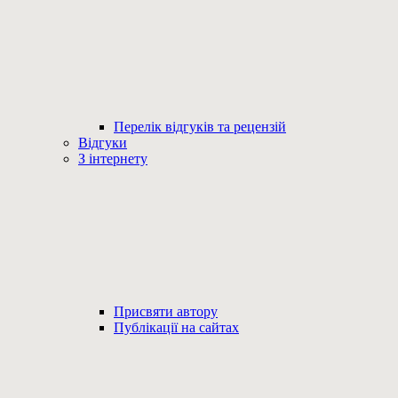
Перелік відгуків та рецензій
Відгуки
З інтернету
Присвяти автору
Публікації на сайтах