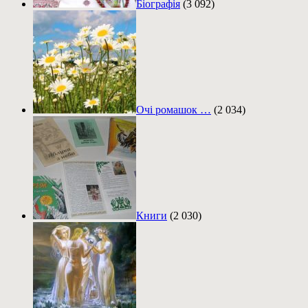
Біографія
(3 092)
Очі ромашок …
(2 034)
Книги
(2 030)