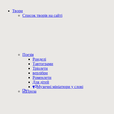
Твори
Список творів на сайті
Поезія
Ронделі
Тавтограми
Тріолети
верлібри
Роменлети
Для дітей
Музичні мініатюри у слові
Проза