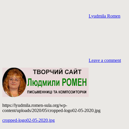
Lyudmila Romen
Leave a comment
https://lyudmila.romen-sula.org/wp-
content/uploads/2020/05/cropped-logo02-05-2020.jpg
Навігація
Previous
cropped-logo02-05-2020.jpg
Post: